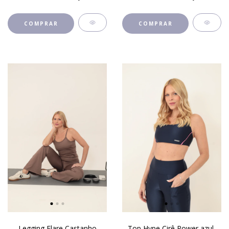
COMPRAR
COMPRAR
Legging Flare Castanho
Top Hype Cirê Power azul-