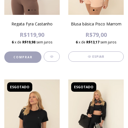
Regata Fyra Castanho
Blusa básica Pisco Marrom
R$119,90
R$79,00
6
x de
R$19,98
sem juros
6
x de
R$13,17
sem juros
ESPIAR
COMPRAR
ESGOTADO
ESGOTADO