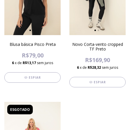
Blusa básica Pisco Preta
Novo Corta-vento cropped
TF Preto
R$79,00
R$169,90
6
x de
R$13,17
sem juros
6
x de
R$28,32
sem juros
ESPIAR
ESPIAR
ESGOTADO