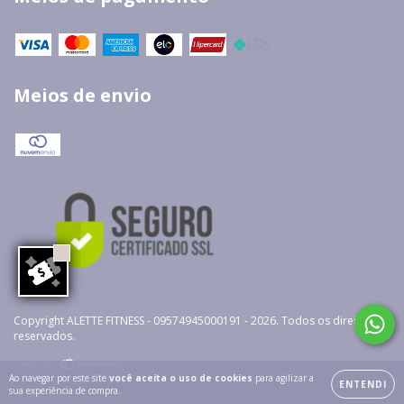
Meios de envio
Copyright ALETTE FITNESS - 09574945000191 - 2026. Todos os direitos
reservados.
Ao navegar por este site
você aceita o uso de cookies
para agilizar a
ENTENDI
sua experiência de compra.