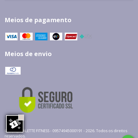
Meios de pagamento
Meios de envio
Copyright ALETTE FITNESS - 09574945000191 - 2026. Todos os direitos
reservados.