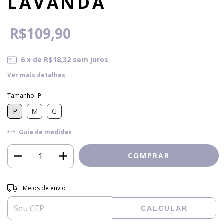
LAVANDA
R$109,90
6
x de
R$18,32
sem juros
Ver mais detalhes
Tamanho:
P
P
M
G
Guia de medidas
Entregas para o CEP:
ALTERAR CEP
Meios de envio
CALCULAR