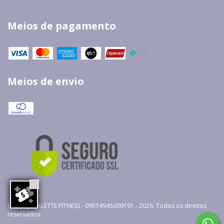
Meios de pagamento
Meios de envio
Copyright ALETTE FITNESS - 09574945000191 - 2026. Todos os direitos
reservados.