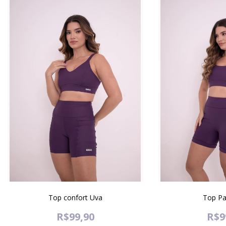
Top confort Uva
Top Pa
R$99,90
R$9