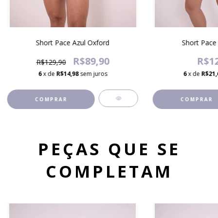
Short Pace Azul Oxford
Short Pace 
R$89,90
R$12
R$129,90
6
x de
R$14,98
sem juros
6
x de
R$21,
COMPRAR
COMPRAR
PEÇAS QUE SE
COMPLETAM