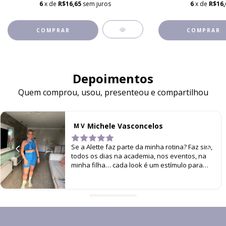
6
x de
R$16,65
sem juros
6
x de
R$16,
COMPRAR
COMPRAR
Depoimentos
Quem comprou, usou, presenteou e compartilhou
Michele Vasconcelos
M V
Se a Alette faz parte da minha rotina? Faz sim,
todos os dias na academia, nos eventos, na
minha filha… cada look é um estímulo para
não parar de me movimentar!