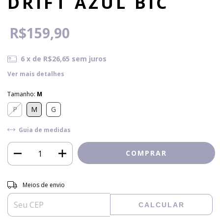
DRIFT AZUL BIC
R$159,90
6
x de
R$26,65
sem juros
Ver mais detalhes
Tamanho:
M
P
M
G
Guia de medidas
Entregas para o CEP:
ALTERAR CEP
Meios de envio
CALCULAR