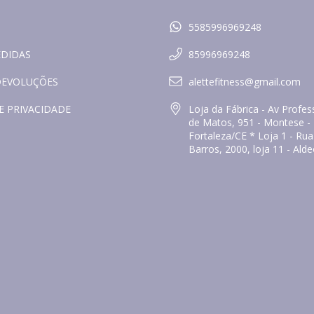
5585996969248
EDIDAS
85996969248
DEVOLUÇÕES
alettefitness@gmail.com
E PRIVACIDADE
Loja da Fábrica - Av Prof
de Matos, 951 - Montese -
Fortaleza/CE * Loja 1 - Ru
Barros, 2000, loja 11 - Ald