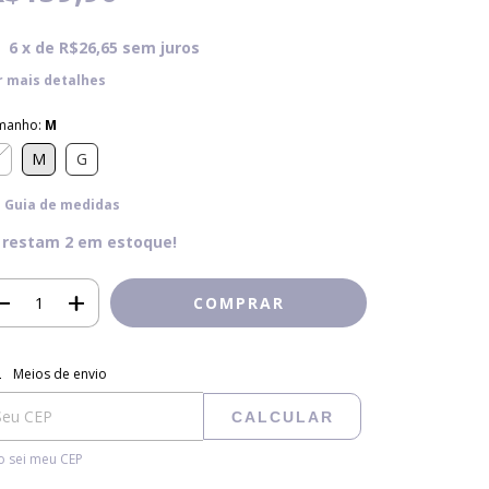
6
x de
R$26,65
sem juros
r mais detalhes
manho:
M
P
M
G
Guia de medidas
 restam
2
em estoque!
regas para o CEP:
ALTERAR CEP
Meios de envio
CALCULAR
 sei meu CEP