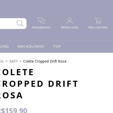
0
Atendimento
Minha conta
Meu carrinho
GING
MACAQUINHO
TOP
cio
>
EASY
>
Colete Cropped Drift Rosa
COLETE
CROPPED DRIFT
ROSA
R$159,90