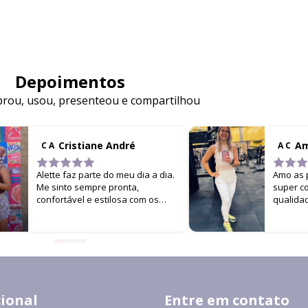
Depoimentos
ou, usou, presenteou e compartilhou
Cristiane André
Am
C A
A C
Alette faz parte do meu dia a dia.
Amo as p
Me sinto sempre pronta,
super co
confortável e estilosa com os
qualida
looks da marca. É difícil me ver
versati
por aí sem estar usando Alette!
uso na 
continuo
resolve
e muito e
cional
Entre em contato