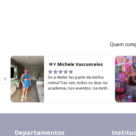
Quem compr
Michele Vasconcelos
M V
Se a Alette faz parte da minha
rotina? Faz sim, todos os dias na
academia, nos eventos, na minha
filha… cada look é um estímulo
para não parar de me
movimentar!
Departamentos
Institu