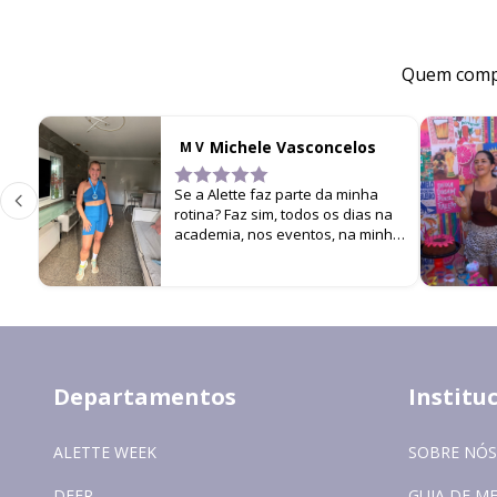
Quem compr
Michele Vasconcelos
M V
Se a Alette faz parte da minha
rotina? Faz sim, todos os dias na
academia, nos eventos, na minha
filha… cada look é um estímulo
para não parar de me
movimentar!
Departamentos
Institu
ALETTE WEEK
SOBRE NÓS
DEER
GUIA DE M