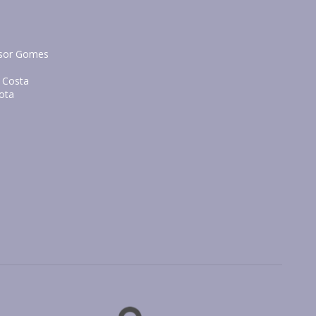
essor Gomes
a Costa
eota