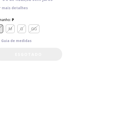
r mais detalhes
manho:
P
P
M
G
GG
Guia de medidas