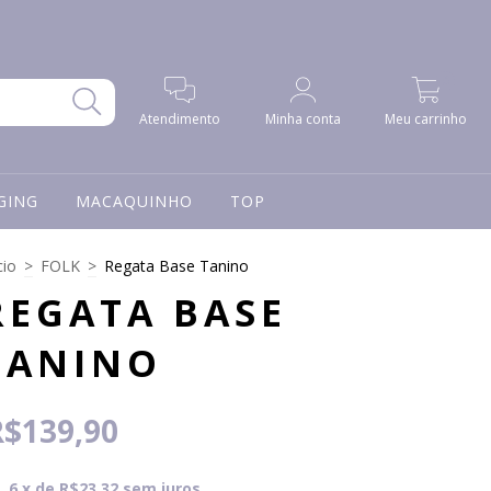
0
Atendimento
Minha conta
Meu carrinho
GING
MACAQUINHO
TOP
cio
>
FOLK
>
Regata Base Tanino
REGATA BASE
TANINO
R$139,90
6
x de
R$23,32
sem juros