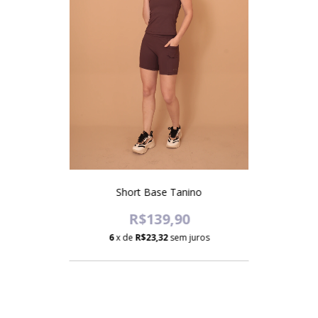
Short Base Tanino
R$139,90
6
x de
R$23,32
sem juros