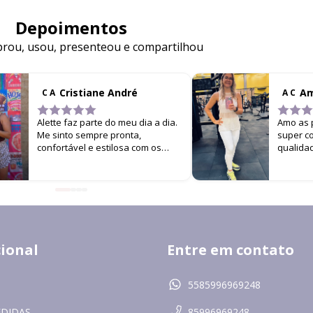
Depoimentos
ou, usou, presenteou e compartilhou
Cristiane André
Am
C A
A C
Alette faz parte do meu dia a dia.
Amo as p
Me sinto sempre pronta,
super co
confortável e estilosa com os
qualida
looks da marca. É difícil me ver
versati
por aí sem estar usando Alette!
uso na 
continuo
resolve
e muito e
cional
Entre em contato
5585996969248
EDIDAS
85996969248