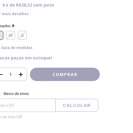
6
x de
R$28,32
sem juros
r mais detalhes
manho:
P
P
M
G
Guia de medidas
ucas peças em estoque!
regas para o CEP:
ALTERAR CEP
Meios de envio
CALCULAR
 sei meu CEP