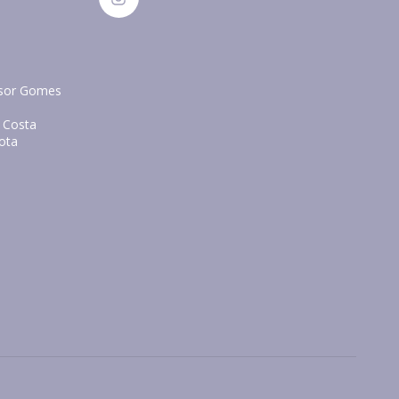
essor Gomes
a Costa
eota