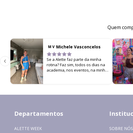
Quem compr
Michele Vasconcelos
M V
Se a Alette faz parte da minha
rotina? Faz sim, todos os dias na
academia, nos eventos, na minha
filha… cada look é um estímulo
para não parar de me
movimentar!
Departamentos
Institu
ALETTE WEEK
SOBRE NÓS