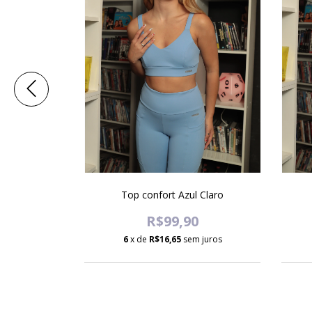
e Marrom
Top confort Azul Claro
0
R$99,90
 juros
6
x de
R$16,65
sem juros