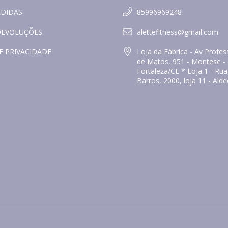
EDIDAS
85996969248
DEVOLUÇÕES
alettefitness@gmail.com
E PRIVACIDADE
Loja da Fábrica - Av Prof
de Matos, 951 - Montese -
Fortaleza/CE * Loja 1 - Ru
Barros, 2000, loja 11 - Ald