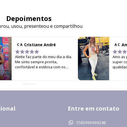
Depoimentos
ou, usou, presenteou e compartilhou
Cristiane André
Am
C A
A C
Alette faz parte do meu dia a dia.
Amo as p
Me sinto sempre pronta,
super co
confortável e estilosa com os
qualida
looks da marca. É difícil me ver
versati
por aí sem estar usando Alette!
uso na 
continuo
resolve
e muito e
cional
Entre em contato
5585996969248