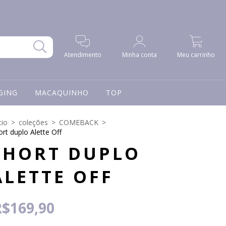
0
Atendimento
Minha conta
Meu carrinho
GING
MACAQUINHO
TOP
cio
>
coleções
>
COMEBACK
>
ort duplo Alette Off
SHORT DUPLO
ALETTE OFF
R$169,90