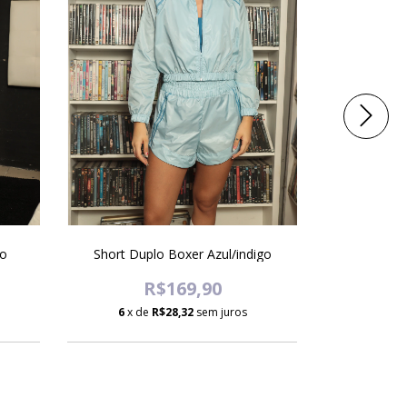
ro
Short Duplo Boxer Azul/indigo
To
R$169,90
6
x de
R$28,32
sem juros
6
x d