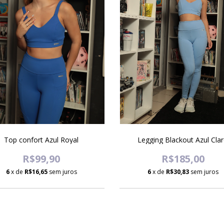
Top confort Azul Royal
Legging Blackout Azul Cla
R$99,90
R$185,00
6
x de
R$16,65
sem juros
6
x de
R$30,83
sem juros