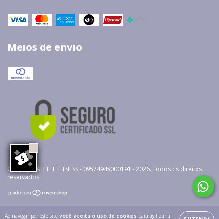
Meios de envio
Copyright ALETTE FITNESS - 09574945000191 - 2026. Todos os direitos
reservados.
Ao navegar por este site
você aceita o uso de cookies
para agilizar a