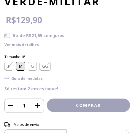
VERDE-MILITAR
R$129,90
6
x de
R$21,65
sem juros
Ver mais detalhes
Tamanho:
M
P
M
G
GG
Guia de medidas
Só restam
2
em estoque!
Entregas para o CEP:
ALTERAR CEP
Meios de envio