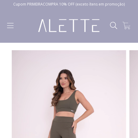
Cupom PRIMEIRACOMPRA 10% OFF (exceto ítens em promoção)
0