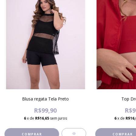
Blusa regata Tela Preto
Top Dr
R$99,90
R$9
6
x de
R$16,65
sem juros
6
x de
R$16,
COMPRAR
COMPRAR