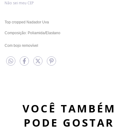
Não sei meu CEP
Top cropped Nadador Uva
Composição: Poliamida/Elastano
Com bojo removível
VOCÊ TAMBÉM
PODE GOSTAR