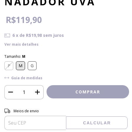
NADADOR UVA
R$119,90
6
x de
R$19,98
sem juros
Ver mais detalhes
Tamanho:
M
P
M
G
Guia de medidas
Entregas para o CEP:
ALTERAR CEP
Meios de envio
CALCULAR