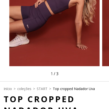
1
/
3
Início
>
coleções
>
START
>
Top cropped Nadador Uva
TOP CROPPED