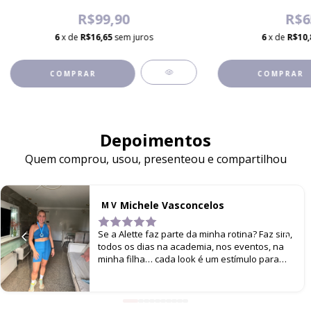
R$99,90
R$6
6
x de
R$16,65
sem juros
6
x de
R$10,
COMPRAR
COMPRAR
Depoimentos
Quem comprou, usou, presenteou e compartilhou
Michele Vasconcelos
M V
Se a Alette faz parte da minha rotina? Faz sim,
todos os dias na academia, nos eventos, na
minha filha… cada look é um estímulo para
não parar de me movimentar!