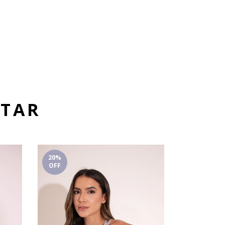
STAR
20
%
OFF