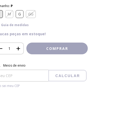
manho:
P
P
M
G
GG
Guia de medidas
ucas peças em estoque!
regas para o CEP:
ALTERAR CEP
Meios de envio
CALCULAR
 sei meu CEP