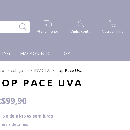
0
Atendimento
Minha conta
Meu carrinho
GING
MACAQUINHO
TOP
cio
>
coleções
>
INVICTA
>
Top Pace Uva
TOP PACE UVA
R$99,90
6
x de
R$16,65
sem juros
r mais detalhes