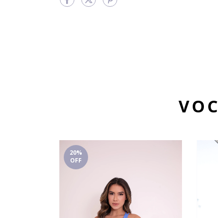
VOC
20
%
OFF