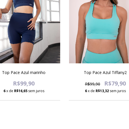
Top Pace Azul marinho
Top Pace Azul Tiffany2
R$99,90
R$79,90
R$99,90
6
x de
R$16,65
sem juros
6
x de
R$13,32
sem juros