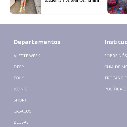
academia, nos eventos, na minha
filha… cada look é um estímulo
para não parar de me
movimentar!
Departamentos
Institu
ALETTE WEEK
SOBRE NÓS
DEER
GUIA DE M
FOLK
TROCAS E 
ICONIC
POLÍTICA D
SHORT
CASACOS
BLUSAS