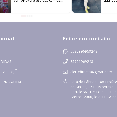
confortável e estilosa com os
qualida
looks da marca. É difícil me ver
versati
por aí sem estar usando Alette!
uso na 
continuo
resolve
e muito e
cional
Entre em contato
5585996969248
EDIDAS
85996969248
DEVOLUÇÕES
alettefitness@gmail.com
E PRIVACIDADE
Loja da Fábrica - Av Prof
de Matos, 951 - Montese -
Fortaleza/CE * Loja 1 - Ru
Barros, 2000, loja 11 - Ald