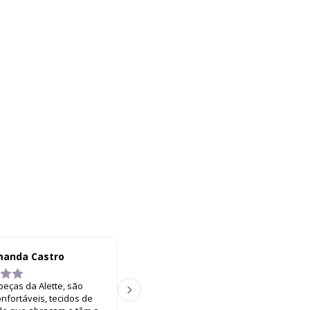
anda Castro
Lorena Alves
L A
eças da Alette, são
Conheci a Alette pel
nfortáveis, tecidos de
amigas e encontrei m