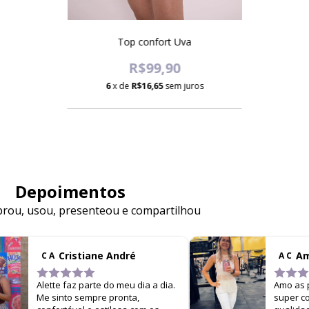
Top confort Uva
R$99,90
6
x de
R$16,65
sem juros
Depoimentos
ou, usou, presenteou e compartilhou
Cristiane André
Am
C A
A C
Alette faz parte do meu dia a dia.
Amo as p
Me sinto sempre pronta,
super co