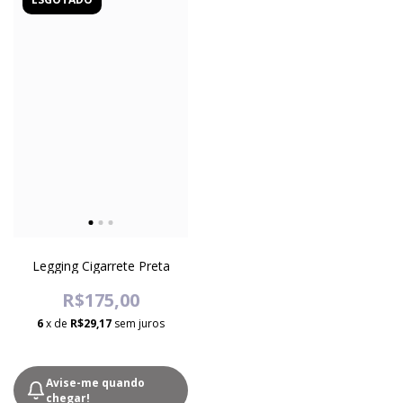
Legging Cigarrete Preta
R$175,00
6
x de
R$29,17
sem juros
Avise-me quando
chegar!