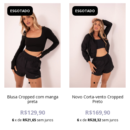
ESGOTADO
ESGOTADO
Blusa Cropped com manga
Novo Corta-vento Cropped
preta
Preto
R$129,90
R$169,90
6
x de
R$21,65
sem juros
6
x de
R$28,32
sem juros