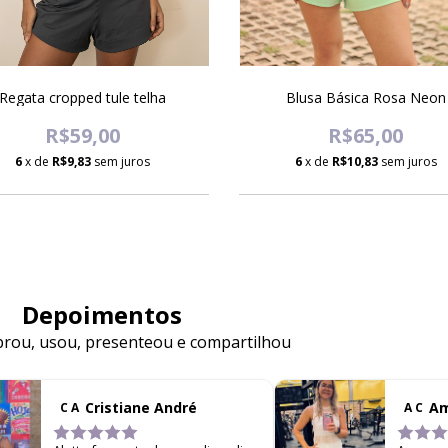
Blusa Básica Rosa Neon
Regata cropped tule telha
R$65,00
R$59,00
6
x de
R$10,83
sem juros
6
x de
R$9,83
sem juros
Depoimentos
ou, usou, presenteou e compartilhou
Cristiane André
Am
C A
A C