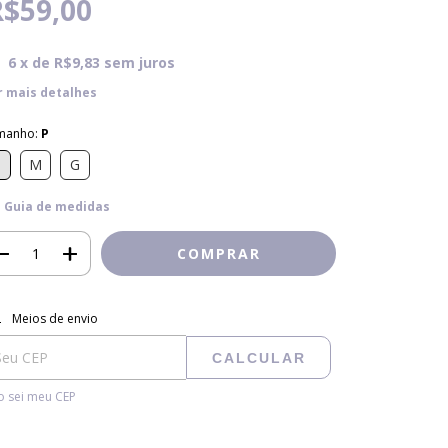
R$59,00
6
x de
R$9,83
sem juros
r mais detalhes
manho:
P
P
M
G
Guia de medidas
regas para o CEP:
ALTERAR CEP
Meios de envio
CALCULAR
 sei meu CEP