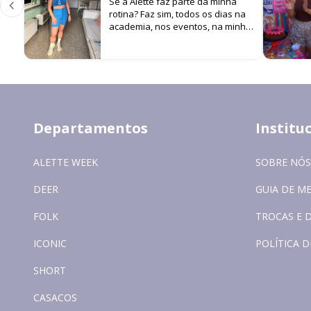
Se a Alette faz parte da minha
rotina? Faz sim, todos os dias na
academia, nos eventos, na minha
filha… cada look é um estímulo
para não parar de me
movimentar!
Departamentos
Institu
ALETTE WEEK
SOBRE NÓS
DEER
GUIA DE M
FOLK
TROCAS E 
ICONIC
POLÍTICA D
SHORT
CASACOS