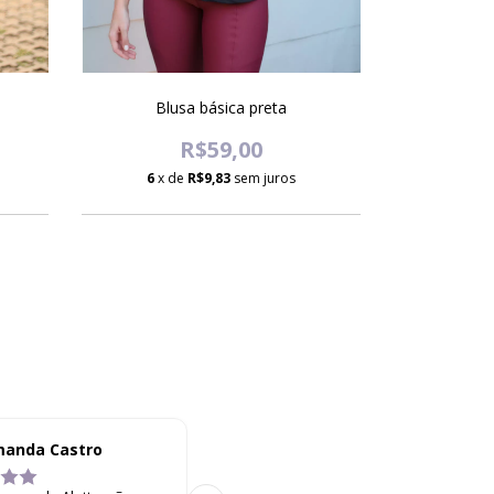
Blusa básica preta
Short
R$59,00
6
x de
R$9,83
sem juros
6
x d
anda Castro
Lorena Alves
L A