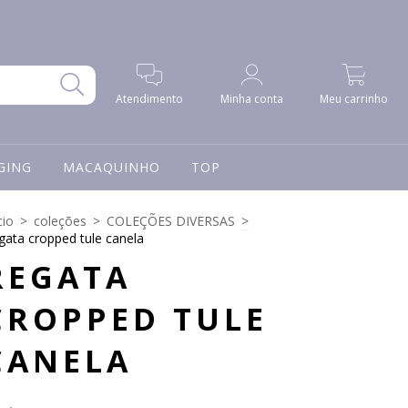
0
Atendimento
Minha conta
Meu carrinho
GING
MACAQUINHO
TOP
cio
>
coleções
>
COLEÇÕES DIVERSAS
>
gata cropped tule canela
REGATA
CROPPED TULE
CANELA