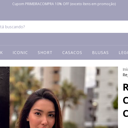
Cupom PRIMEIRACOMPRA 10% OFF (exceto ítens em promoção)
K
ICONIC
SHORT
CASACOS
BLUSAS
LEG
Iní
Re