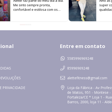
Alette faz parte do meu dia a dia.
Amo as p
Me sinto sempre pronta,
super co
confortável e estilosa com os
qualida
looks da marca. É difícil me ver
versati
por aí sem estar usando Alette!
uso na 
continuo
resolve
e muito e
cional
Entre em contato
5585996969248
EDIDAS
85996969248
DEVOLUÇÕES
alettefitness@gmail.com
E PRIVACIDADE
Loja da Fábrica - Av Prof
de Matos, 951 - Montese -
Fortaleza/CE * Loja 1 - Ru
Barros, 2000, loja 11 - Ald