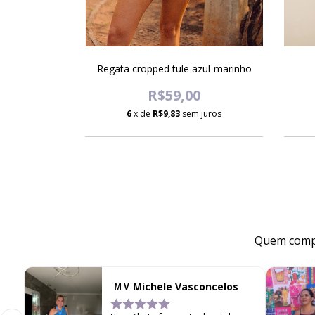
e Melon
Regata cropped tule azul-marinho
0
R$59,00
 juros
6
x de
R$9,83
sem juros
Quem compr
Michele Vasconcelos
M V