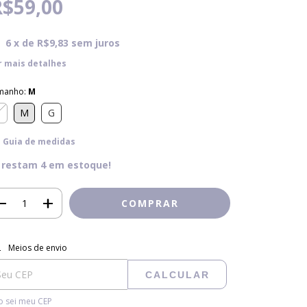
R$59,00
6
x de
R$9,83
sem juros
r mais detalhes
manho:
M
P
M
G
Guia de medidas
 restam
4
em estoque!
regas para o CEP:
ALTERAR CEP
Meios de envio
CALCULAR
 sei meu CEP