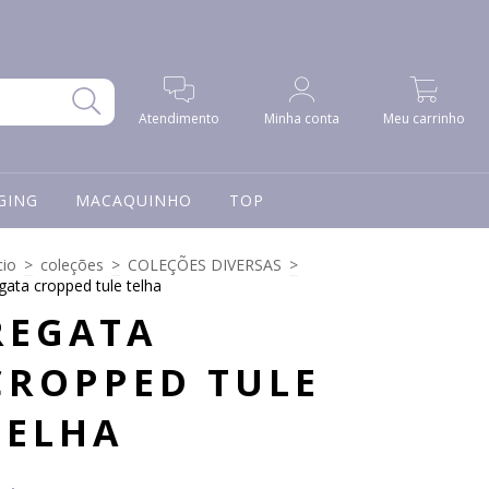
0
Atendimento
Minha conta
Meu carrinho
GING
MACAQUINHO
TOP
cio
>
coleções
>
COLEÇÕES DIVERSAS
>
gata cropped tule telha
REGATA
CROPPED TULE
TELHA