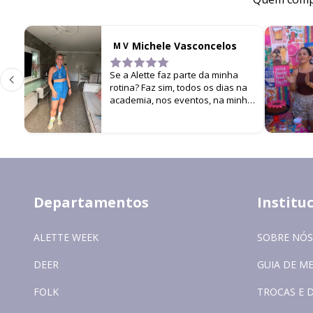
Michele Vasconcelos
M V
Se a Alette faz parte da minha
rotina? Faz sim, todos os dias na
academia, nos eventos, na minha
filha… cada look é um estímulo
para não parar de me
movimentar!
Departamentos
Institu
ALETTE WEEK
SOBRE NÓS
DEER
GUIA DE M
FOLK
TROCAS E 