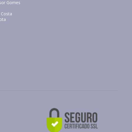
essor Gomes
a Costa
eota