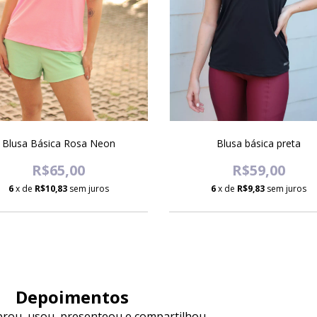
Blusa Básica Rosa Neon
Blusa básica preta
R$65,00
R$59,00
6
x de
R$10,83
sem juros
6
x de
R$9,83
sem juros
Depoimentos
ou, usou, presenteou e compartilhou