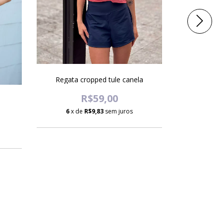
Regata cropped tule canela
R$59,00
Blu
6
x de
R$9,83
sem juros
6
x d