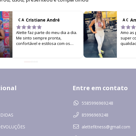
Cristiane André
Am
C A
A C
Alette faz parte do meu dia a dia.
Amo as p
Me sinto sempre pronta,
super co
confortável e estilosa com os
qualida
looks da marca. É difícil me ver
versati
por aí sem estar usando Alette!
uso na 
continuo
resolve
e muito e
cional
Entre em contato
5585996969248
EDIDAS
85996969248
DEVOLUÇÕES
alettefitness@gmail.com