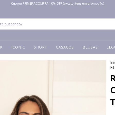
Cupom PRIMEIRACOMPRA 10% OFF (exceto ítens em promoção)
K
ICONIC
SHORT
CASACOS
BLUSAS
LEG
Iní
Re