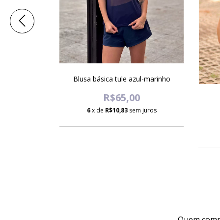
Blusa básica tule azul-marinho
R$65,00
erde água
6
x de
R$10,83
sem juros
0
 juros
Quem compr