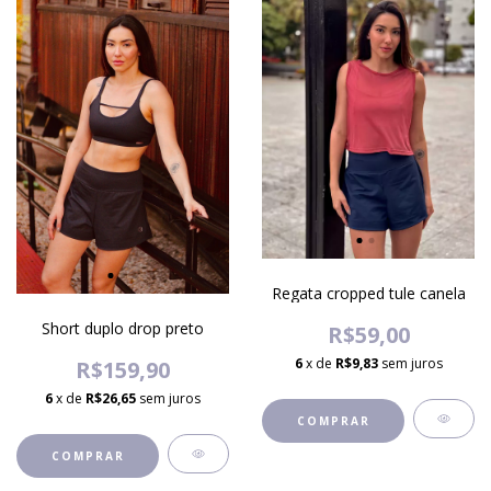
Regata cropped tule canela
Short duplo drop preto
R$59,00
6
x de
R$9,83
sem juros
R$159,90
6
x de
R$26,65
sem juros
COMPRAR
COMPRAR