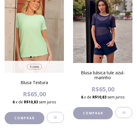
4 cores
Blusa básica tule azul-
marinho
Blusa Textura
R$65,00
R$65,00
6
x de
R$10,83
sem juros
6
x de
R$10,83
sem juros
COMPRAR
COMPRAR