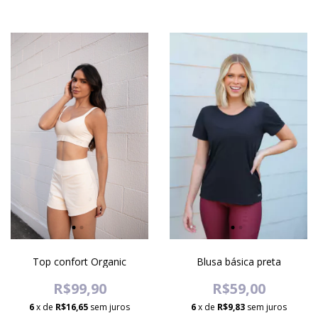
Top confort Organic
Blusa básica preta
R$99,90
R$59,00
6
x de
R$16,65
sem juros
6
x de
R$9,83
sem juros