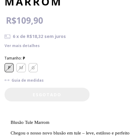
MARROM
R$109,90
6
x de
R$18,32
sem juros
Ver mais detalhes
Tamanho:
P
P
M
G
Guia de medidas
Blusão Tule Marrom
Chegou o nosso novo blusão em tule – leve, estiloso e perfeito