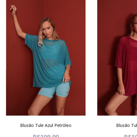
Blusão Tule Azul Petróleo
Blusão Tu
R$109,90
R$10