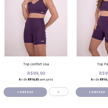
Top confort Uva
Top Pa
R$99,90
R$9
6
x de
R$16,65
sem juros
6
x de
R$16,
COMPRAR
COMPRAR