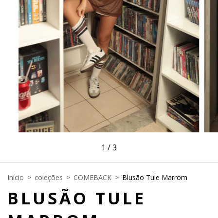
1
/
3
Início
>
coleções
>
COMEBACK
>
Blusão Tule Marrom
BLUSÃO TULE