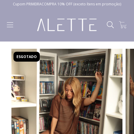
Cupom PRIMEIRACOMPRA 10% OFF (exceto ítens em promoção)
0
ESGOTADO